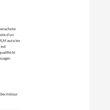
 parachute
lote d’un
’ULM aura les
 est
ualifié bi
ssager.
ller/retour