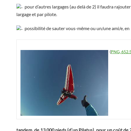
pour d’autres largages (au delà de 2) il faudra rajouter
largage et par pilote.
possibilité de sauter vous-même ou un/une ami/e, en
(
PNG, 652.5
tandem, de 13 000 pieds (d’un Pilatus), pour un coût de