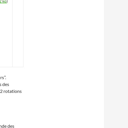
2 ko
)
s’’.
s des
 2 rotations
ande des