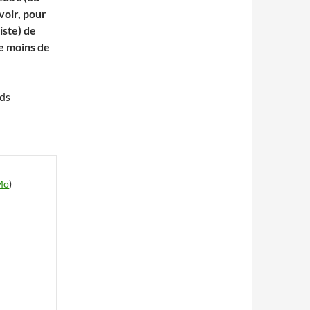
voir, pour
iste) de
de moins de
eds
Mo
)