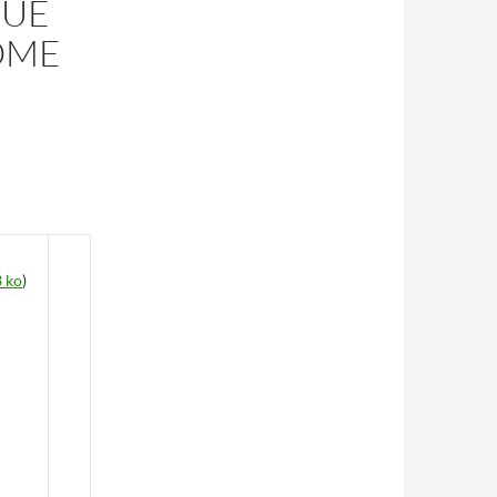
GUE
OME
 ko
)