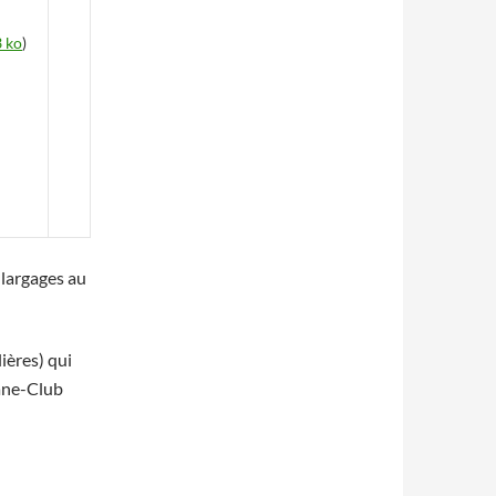
 ko
)
2 largages au
ières) qui
lane-Club