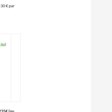
 30 € par
 ko
)
 235€ (ou