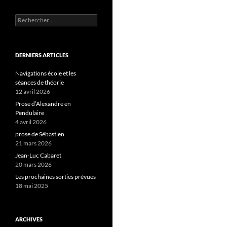
Rechercher :
DERNIERS ARTICLES
Navigations école et les
séances de théorie
12 avril 2026
Prose d’Alexandre en
Pendulaire
4 avril 2026
prose de Sébastien
21 mars 2026
Jean-Luc Cabaret
20 mars 2026
Les prochaines sorties prévues
18 mai 2025
ARCHIVES