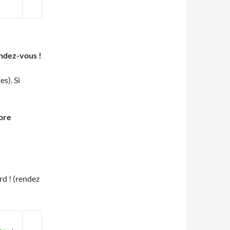
endez-vous !
s). Si
core
d ! (rendez