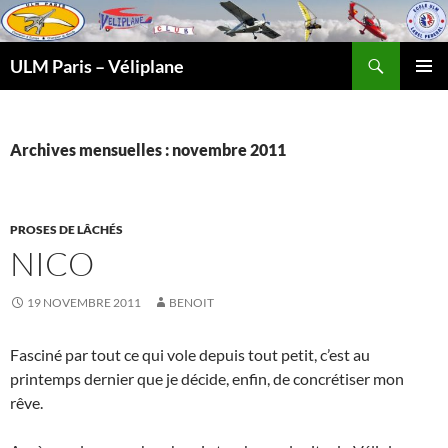
Recherche
ULM Paris – Véliplane
ALLER
MENU
AU
PRINCI
CONTENU
Archives mensuelles : novembre 2011
PROSES DE LÂCHÉS
NICO
19 NOVEMBRE 2011
BENOIT
Fasciné par tout ce qui vole depuis tout petit, c’est au
printemps dernier que je décide, enfin, de concrétiser mon
rêve.