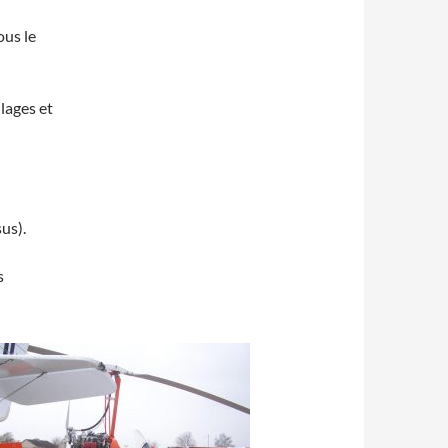
us le
lages et
us).
s