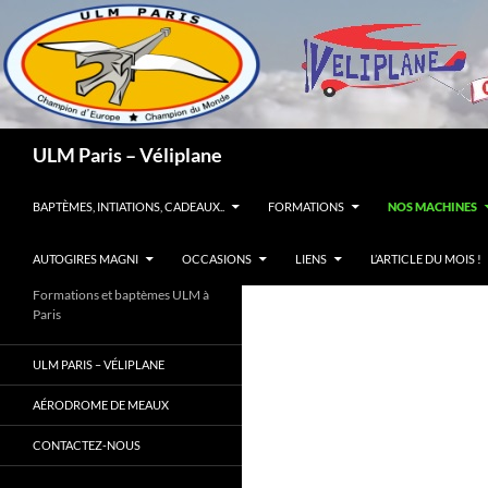
Recherche
ULM Paris – Véliplane
ALLER AU CONTENU
BAPTÈMES, INTIATIONS, CADEAUX..
FORMATIONS
NOS MACHINES
AUTOGIRES MAGNI
OCCASIONS
LIENS
L’ARTICLE DU MOIS !
Formations et baptèmes ULM à
Paris
ULM PARIS – VÉLIPLANE
AÉRODROME DE MEAUX
CONTACTEZ-NOUS