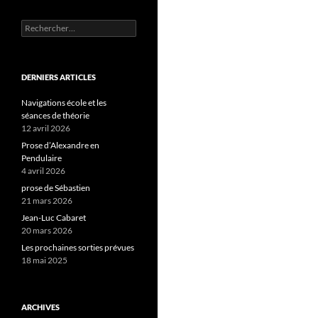
Rechercher :
DERNIERS ARTICLES
Navigations école et les
séances de théorie
12 avril 2026
Prose d’Alexandre en
Pendulaire
4 avril 2026
prose de Sébastien
21 mars 2026
Jean-Luc Cabaret
20 mars 2026
Les prochaines sorties prévues
18 mai 2025
ARCHIVES