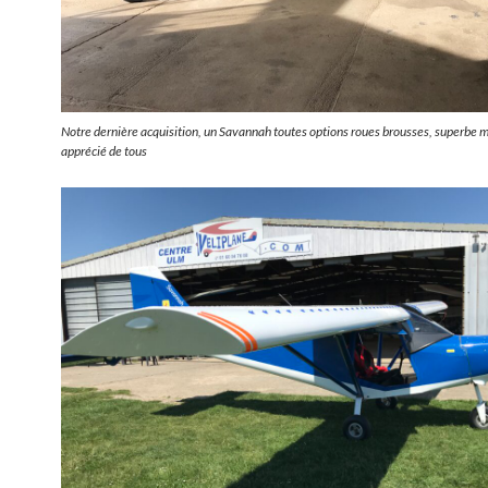
Notre dernière acquisition, un Savannah toutes options roues brousses, superbe 
apprécié de tous