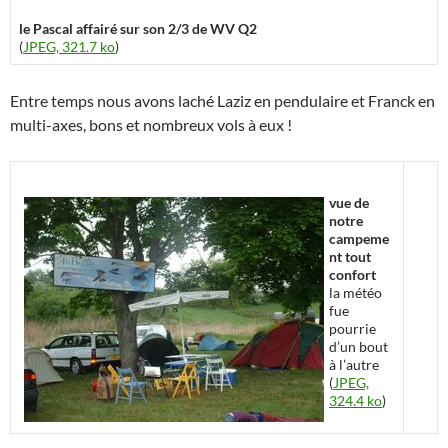
le Pascal affairé sur son 2/3 de WV Q2
(
JPEG, 321.7 ko
)
Entre temps nous avons laché Laziz en pendulaire et Franck en
multi-axes, bons et nombreux vols à eux !
vue de
notre
campeme
nt tout
confort
la météo
fue
pourrie
d’un bout
à l’autre
(
JPEG,
324.4 ko
)