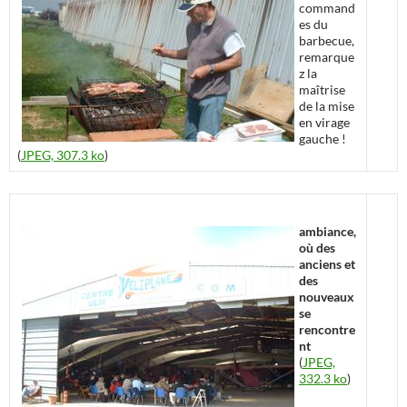
command
es du
barbecue,
remarque
z la
maîtrise
de la mise
en virage
gauche !
(
JPEG, 307.3 ko
)
ambiance,
où des
anciens et
des
nouveaux
se
rencontre
nt
(
JPEG,
332.3 ko
)