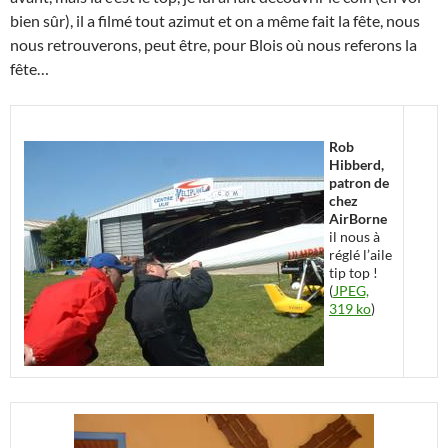
bien sûr), il a filmé tout azimut et on a même fait la fête, nous
nous retrouverons, peut être, pour Blois où nous referons la
fête…
Rob
Hibberd,
patron de
chez
AirBorne
il nous à
réglé l’aile
tip top !
(
JPEG,
319 ko
)