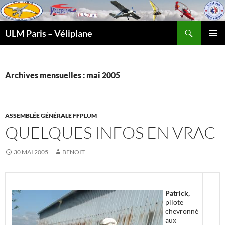
Recherche
ULM Paris – Véliplane
ALLER
MENU
AU
PRINCI
CONTENU
Archives mensuelles : mai 2005
ASSEMBLÉE GÉNÉRALE FFPLUM
QUELQUES INFOS EN VRAC
30 MAI 2005
BENOIT
Patrick,
pilote
chevronné
aux