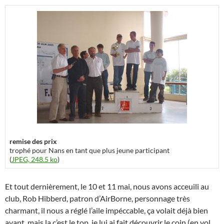
remise des prix
trophé pour Nans en tant que plus jeune participant
(
JPEG, 248.5 ko
)
Et tout dernièrement, le 10 et 11 mai, nous avons acceuili au
club, Rob Hibberd, patron d’AirBorne, personnage très
charmant, il nous a réglé l’aile impéccable, ça volait déjà bien
avant, mais la c’est le top, je lui ai fait découvrir le coin (en vol