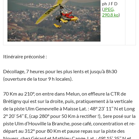
ph J F D
(
JPEG,
290.8 ko
)
Itinéraire préconisé :
Décollage, 7 heures pour les plus lents et jusqu’à 8h30
(ouverture de la tour 9 h locales).
70 Km au 210°, on entre dans Melun, on effleure la CTR de
Brétigny qui est sur la droite, puis, pratiquement à la verticale
de la piste Ulm Genevrelle à Maisse Lat. : 48° 23’ 11’’ N et Long
2° 20’ 54’’ E, (cap 280° pour 50 Km à rectifier !), 1ere posé sur la
piste Ulm d’Houville la Branche, pose café, concentration et re-
départ au 312° pour 80 Km et pause repas sur la piste des
Noyers, chez Gérard et Mathieu Cange, Lat. : 49° 15’ 35’’ N et