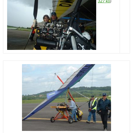
327 ko
)