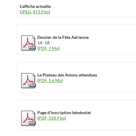
L’affiche actuelle
(
JPEG, 473.9 ko
)
Dossier de la Fête Aérienne
14 -18
(
PDF, 7 Mo
)
Le Plateau des Avions attendues
(
PDF, 1.6 Mo
)
Page d’inscription bénévolat
(
PDF, 318.9 ko
)