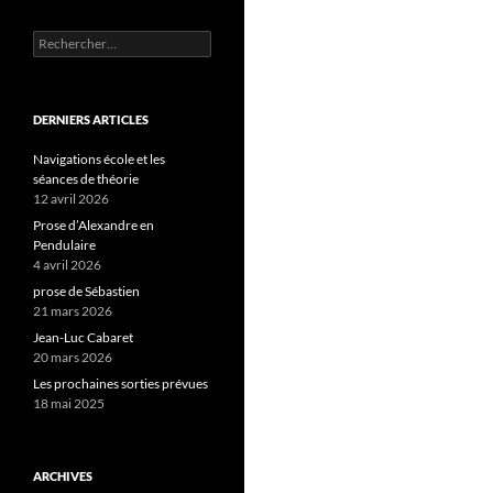
Rechercher :
DERNIERS ARTICLES
Navigations école et les
séances de théorie
12 avril 2026
Prose d’Alexandre en
Pendulaire
4 avril 2026
prose de Sébastien
21 mars 2026
Jean-Luc Cabaret
20 mars 2026
Les prochaines sorties prévues
18 mai 2025
ARCHIVES