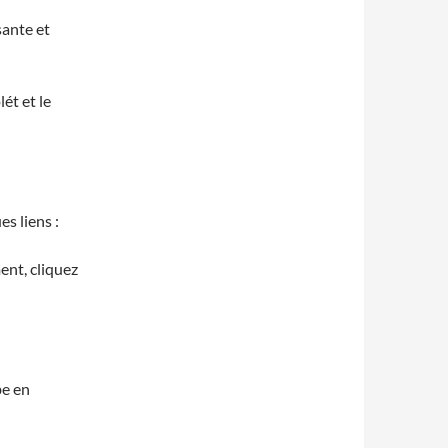
sante et
ét et le
s liens :
ment, cliquez
be en