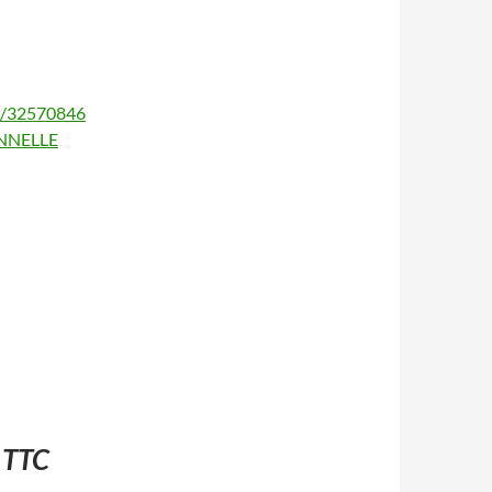
3/32570846
ONNELLE
 TTC