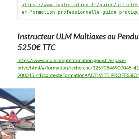
https://www.topformation.fr/guide/articles
er-formation-professionnelle-guide-pratiqu
Instructeur ULM Multiaxes ou Pendul
5250€ TTC
https://www.moncompteformation.gouv.fr/espace-
prive/html/#/formation/recherche/32570846900045_4
900045_41?contexteFormation=ACTIVITE_PROFESSI