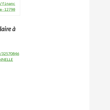
/financ
e-12790
aire à
1/32570846
ONNELLE