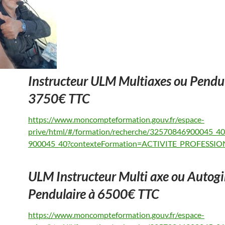
Instructeur ULM Multiaxes ou Pendul
3750€ TTC
https://www.moncompteformation.gouv.fr/espace-
prive/html/#/formation/recherche/32570846900045_4
900045_40?contexteFormation=ACTIVITE_PROFESSI
ULM Instructeur Multi axe ou Autogi
Pendulaire à 6500€ TTC
https://www.moncompteformation.gouv.fr/espace-