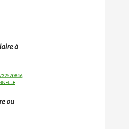
aire à
0/32570846
ONNELLE
re ou