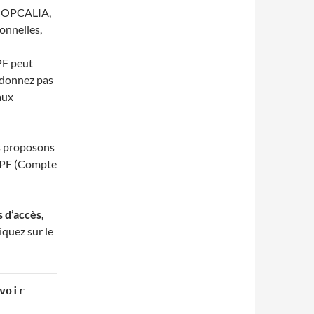
, OPCALIA,
onnelles,
CPF peut
 donnez pas
aux
s proposons
 CPF (Compte
s d’accès,
liquez sur le
oir 