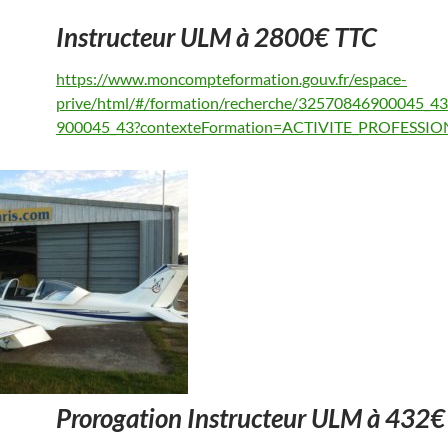
Instructeur ULM à 2800€ TTC
https://www.moncompteformation.gouv.fr/espace-
prive/html/#/formation/recherche/32570846900045_4
900045_43?contexteFormation=ACTIVITE_PROFESSI
Prorogation Instructeur ULM à 432€