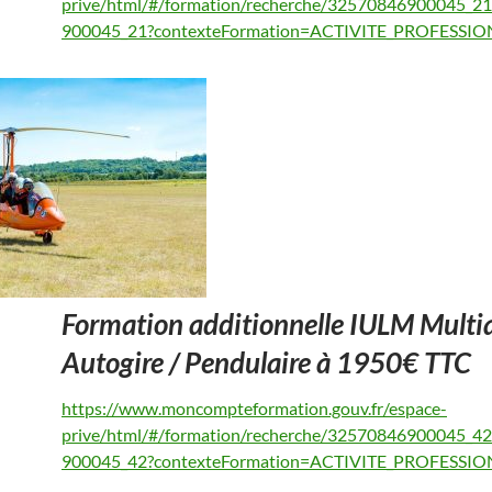
prive/html/#/formation/recherche/32570846900045_2
900045_21?contexteFormation=ACTIVITE_PROFESSI
Formation additionnelle IULM Multia
Autogire / Pendulaire à 1950€ TTC
https://www.moncompteformation.gouv.fr/espace-
prive/html/#/formation/recherche/32570846900045_4
900045_42?contexteFormation=ACTIVITE_PROFESSI