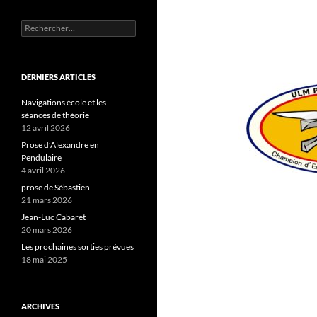
Rechercher :
DERNIERS ARTICLES
Navigations école et les
séances de théorie
12 avril 2026
Prose d’Alexandre en
Pendulaire
4 avril 2026
prose de Sébastien
21 mars 2026
Jean-Luc Cabaret
20 mars 2026
Les prochaines sorties prévues
18 mai 2025
ARCHIVES