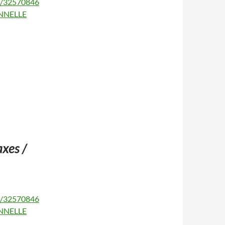
1/32570846
ONNELLE
xes /
2/32570846
ONNELLE