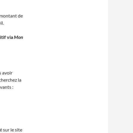
 montant de
l.
tif via
Mon
s avoir
cherchez la
vants :
 sur le site