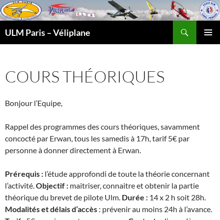
Recherche
ULM Paris – Véliplane
ALLER
MENU
AU
PRINCI
CONTENU
COURS THÉORIQUES
Bonjour l’Equipe,
Rappel des programmes des cours théoriques, savamment
concocté par Erwan, tous les samedis à 17h, tarif 5€ par
personne à donner directement à Erwan.
Prérequis :
l’étude approfondi de toute la théorie concernant
l’activité.
Objectif :
maitriser, connaitre et obtenir la partie
théorique du brevet de pilote Ulm.
Durée :
14 x 2 h soit 28h.
Modalités et délais d’accès
: prévenir au moins 24h à l’avance.