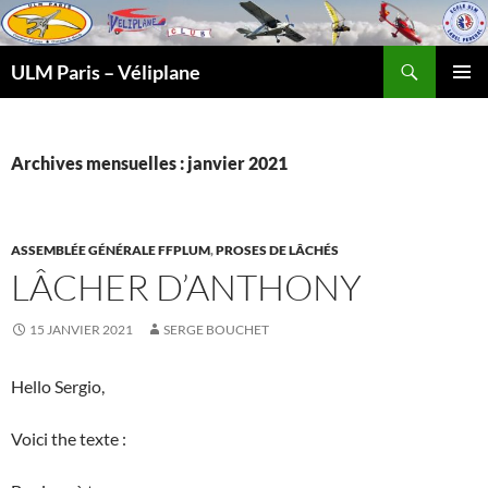
Recherche
ULM Paris – Véliplane
ALLER
MENU
AU
PRINCI
CONTENU
Archives mensuelles : janvier 2021
ASSEMBLÉE GÉNÉRALE FFPLUM
,
PROSES DE LÂCHÉS
LÂCHER D’ANTHONY
15 JANVIER 2021
SERGE BOUCHET
Hello Sergio,
Voici the texte :