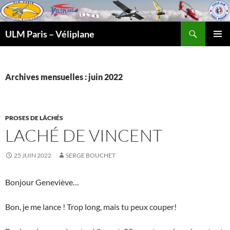
Recherche
ULM Paris – Véliplane
ALLER
MENU
AU
PRINCI
CONTENU
Archives mensuelles : juin 2022
PROSES DE LÂCHÉS
LACHÉ DE VINCENT
25 JUIN 2022
SERGE BOUCHET
Bonjour Geneviève…
Bon, je me lance ! Trop long, mais tu peux couper!