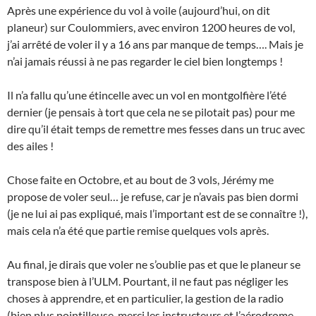
Après une expérience du vol à voile (aujourd’hui, on dit
planeur) sur Coulommiers, avec environ 1200 heures de vol,
j’ai arrêté de voler il y a 16 ans par manque de temps…. Mais je
n’ai jamais réussi à ne pas regarder le ciel bien longtemps !
Il n’a fallu qu’une étincelle avec un vol en montgolfière l’été
dernier (je pensais à tort que cela ne se pilotait pas) pour me
dire qu’il était temps de remettre mes fesses dans un truc avec
des ailes !
Chose faite en Octobre, et au bout de 3 vols, Jérémy me
propose de voler seul… je refuse, car je n’avais pas bien dormi
(je ne lui ai pas expliqué, mais l’important est de se connaître !),
mais cela n’a été que partie remise quelques vols après.
Au final, je dirais que voler ne s’oublie pas et que le planeur se
transpose bien à l’ULM. Pourtant, il ne faut pas négliger les
choses à apprendre, et en particulier, la gestion de la radio
(bien plus pointilleuse, merci les instructeurs et l’aérodrome