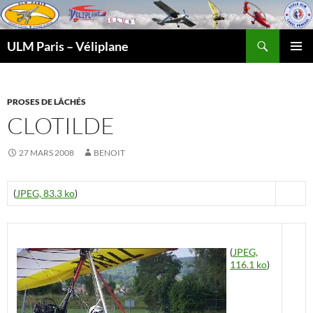
Recherche
ULM Paris – Véliplane
ALLER
MENU
AU
PRINCI
CONTENU
PROSES DE LÂCHÉS
CLOTILDE
27 MARS 2008
BENOIT
(
JPEG, 83.3 ko
)
(
JPEG,
116.1 ko
)