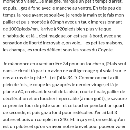
moment d’y aller…Je m’aligne, marque un petit temps d’arrêt,
et puis… gaz à fond avec le manche au ventre. En très peu de
temps, la roue avant se soulève, je rends la main et je fais mon
pallier et puis montée à 60mph avec un taux impressionnant
de 1000pieds/mn, j’arrive à 920pieds bien plus vite que
d’habitude, et là… c’est magique, on est seul à bord, avec une
sensation de liberté incroyable, on vole… les petites maisons,
les champs, les routes défilent sous les roues du Coyote.
Je m’annonce en « vent arrière 34 pour un toucher », j’étais seul
dans le circuit (à part un avion de voltige rouge qui volait sur le
dos au ras de la piste !…) et j’ai la 34 D. Comme on me l’a dit
plein de fois, je coupe les gaz après le dernier virage, et là je
plane à 60, en visant le seuil de la piste, courte finale, pallier de
décélération et un toucher impeccable (à mon goût), je savoure
ce premier tour de piste super et ce toucher pendant un quart
de seconde, et puis gaz à fond pour redécoller. J’en ai fait 3
autres et puis un complet en 34G. Et là ça y est, on se dit qu’on
est un pilote, et qu’on va avoir notre brevet pour pouvoir voler