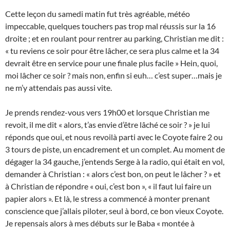
Cette leçon du samedi matin fut très agréable, météo
impeccable, quelques touchers pas trop mal réussis sur la 16
droite ; et en roulant pour rentrer au parking, Christian me dit :
« tu reviens ce soir pour être lâcher, ce sera plus calme et la 34
devrait être en service pour une finale plus facile » Hein, quoi,
moi lâcher ce soir ? mais non, enfin si euh… c’est super…mais je
ne m’y attendais pas aussi vite.
Je prends rendez-vous vers 19h00 et lorsque Christian me
revoit, il me dit « alors, t’as envie d’être lâché ce soir ? » je lui
réponds que oui, et nous revoilà parti avec le Coyote faire 2 ou
3 tours de piste, un encadrement et un complet. Au moment de
dégager la 34 gauche, j’entends Serge à la radio, qui était en vol,
demander à Christian : « alors c’est bon, on peut le lâcher ? » et
à Christian de répondre « oui, c’est bon », « il faut lui faire un
papier alors ». Et là, le stress a commencé à monter prenant
conscience que j’allais piloter, seul à bord, ce bon vieux Coyote.
Je repensais alors à mes débuts sur le Baba « montée à