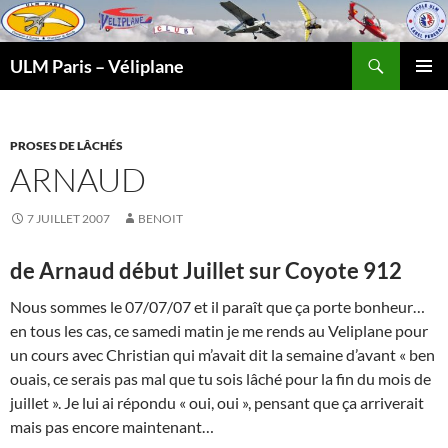
Recherche
ULM Paris – Véliplane
ALLER
MENU
AU
PRINCI
CONTENU
PROSES DE LÂCHÉS
ARNAUD
7 JUILLET 2007
BENOIT
de Arnaud début Juillet sur Coyote 912
Nous sommes le 07/07/07 et il paraît que ça porte bonheur…
en tous les cas, ce samedi matin je me rends au Veliplane pour
un cours avec Christian qui m’avait dit la semaine d’avant « ben
ouais, ce serais pas mal que tu sois lâché pour la fin du mois de
juillet ». Je lui ai répondu « oui, oui », pensant que ça arriverait
mais pas encore maintenant…