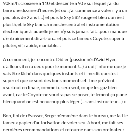
90km/h, croisière à 110 et descente à 90 » sur lequel j’ai dû
faire une dizaine d’heures (et oui, j’ai commencé à voler il y a un
peu plus de 2 ans !…) et puis le Sky 582 rouge et bleu qui n’est
plus là, et le Sky blanc à manche central et instrumentation
électronique à laquelle je ne m’y suis jamais fait…pour manque
d’entraînement dira-t-on… et puis ce fameux Coyote, super à
piloter, vif, rapide, maniable…
A ce moment, je rencontre Didier (passionné d’Avid Flyer,
d’ailleurs il en a deux pour le moment !…) à qui j’informe que je
vais être lâché dans quelques instants et il me dit que c’est
super et que ce sont des bons moments et il me prévient :
« surtout en finale, comme tu sera seul, coupe les gaz bien
avant, car le Coyote ne voudra pas se poser, tellement ça plane
bien quand on est beaucoup plus léger (…sans instructeur…) ».
Bon, fini de rêvasser, Serge m’emmène dans le bureau, me fait le
fameux papier d’autorisation de voler seul à bord, me fait ses
dernières recommandations et retourne dans son ordinateur,