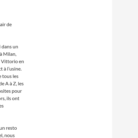
air de
i dans un
à Milan,
Vittorio en
 à l’usine.
e tous les
 de A à Z,
les
osites pour
rs, ils ont
es
un resto
el, nous