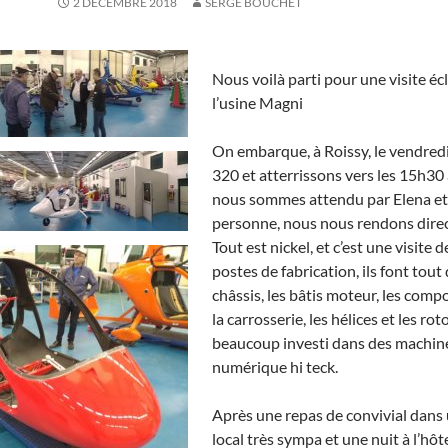
2 DÉCEMBRE 2018
SERGE BOUCHET
Nous voilà parti pour une visite écl
l’usine Magni
On embarque, à Roissy, le vendred
320 et atterrissons vers les
15h30 
nous sommes attendu par Elena et 
personne, nous nous rendons direct
Tout est nickel, et c’est une visite d
postes de fabrication, ils font tout
châssis, les bâtis moteur, les comp
la carrosserie, les
hélices et les roto
beaucoup investi dans des machin
numérique hi teck.
Après une repas de convivial dans 
local très sympa et une nuit à
l’hôt