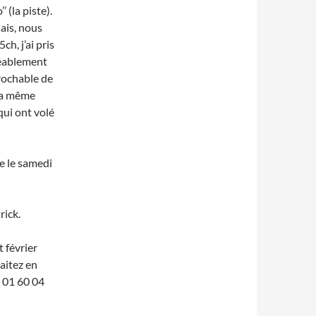
 (la piste).
ais, nous
h, j’ai pris
réablement
rochable de
la
même
qui ont volé
e le samedi
rick.
 février
aitez en
u 01 60
04