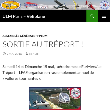
Recherche
ULM Paris – Véliplane
ALLER
MENU
AU
PRINCI
CONTENU
ASSEMBLÉE GÉNÉRALE FFPLUM
SORTIE AU TRÉPORT !
9 MAI 2016
BENOIT
Samedi 14 et Dimanche 15 mai, l’aérodrome de Eu/Mers/Le
Tréport – LFAE organise son rassemblement annuel de
« voilures tournantes ».