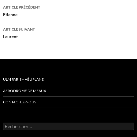
Navigation
ARTICLE PRÉCÉDENT
des
Etienne
articles
ARTICLE SUIVANT
Laurent
ULM PARIS – VÉLIPLANE
AÉRODROME DE MEAUX
CONTACTEZ-NOUS
Rechercher :