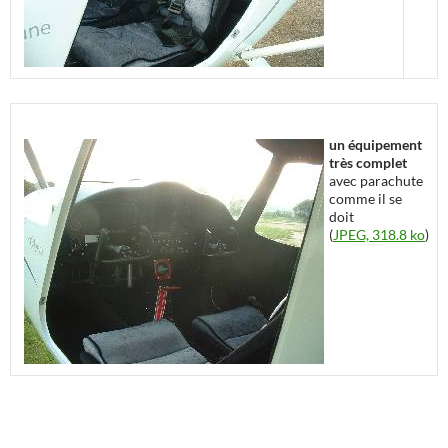
un équipement
très complet
avec parachute
comme il se
doit
(
JPEG, 318.8 ko
)