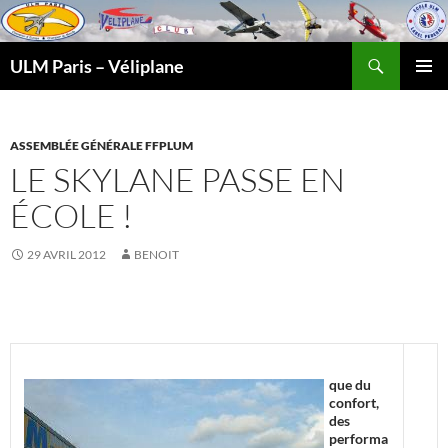
Recherche
ULM Paris – Véliplane
ALLER
MENU
AU
PRINCI
CONTENU
ASSEMBLÉE GÉNÉRALE FFPLUM
LE SKYLANE PASSE EN
ÉCOLE !
29 AVRIL 2012
BENOIT
que du
confort,
des
performa