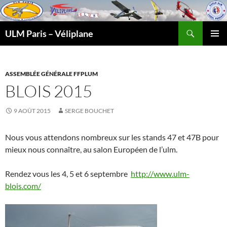
Recherche
ULM Paris – Véliplane
ALLER
MENU
AU
PRINCI
CONTENU
ASSEMBLÉE GÉNÉRALE FFPLUM
BLOIS 2015
9 AOÛT 2015
SERGE BOUCHET
Nous vous attendons nombreux sur les stands 47 et 47B pour
mieux nous connaître, au salon Européen de l’ulm.
Rendez vous les 4, 5 et 6 septembre
http://www.ulm-
blois.com/