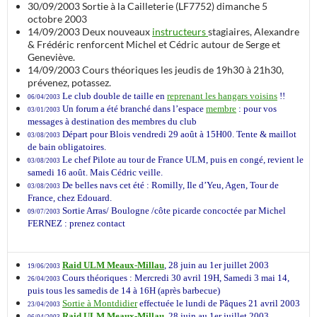
30/09/2003
Sortie à la Cailleterie (LF7752) dimanche 5
octobre 2003
14/09/2003
Deux nouveaux
instructeurs
stagiaires, Alexandre
& Frédéric renforcent Michel et Cédric autour de Serge et
Geneviève.
14/09/2003
Cours théoriques les jeudis de 19h30 à 21h30,
prévenez, potassez.
Le club double de taille en
reprenant les hangars voisins
!!
06/04/2003
Un forum a été branché dans l’espace
membre
: pour vos
03/01/2003
messages à destination des membres du club
Départ pour Blois vendredi 29 août à 15H00. Tente & maillot
03/08/2003
de bain obligatoires.
Le chef Pilote au tour de France ULM, puis en congé, revient le
03/08/2003
samedi 16 août. Mais Cédric veille.
De belles navs cet été : Romilly, Ile d’Yeu, Agen, Tour de
03/08/2003
France, chez Edouard.
Sortie Arras/ Boulogne /côte picarde concoctée par Michel
09/07/2003
FERNEZ : prenez contact
Raid ULM Meaux-Millau
, 28 juin au 1er juillet 2003
19/06/2003
Cours théoriques : Mercredi 30 avril 19H, Samedi 3 mai 14,
26/04/2003
puis tous les samedis de 14 à 16H (après barbecue)
Sortie à Montdidier
effectuée le lundi de Pâques 21 avril 2003
23/04/2003
Raid ULM Meaux-Millau
, 28 juin au 1er juillet 2003