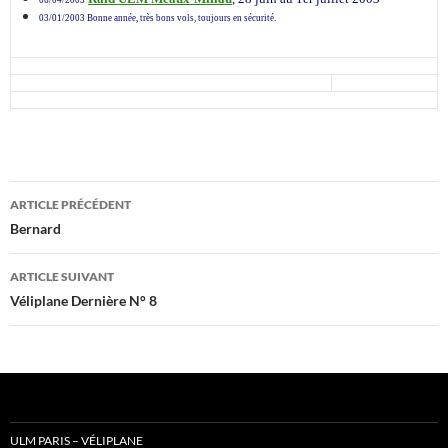
06/04/2003
03/01/2003
Bonne année, très bons vols, toujours en sécurité.
Navigation
ARTICLE PRÉCÉDENT
des
Bernard
articles
ARTICLE SUIVANT
Véliplane Dernière N° 8
ULM PARIS – VÉLIPLANE