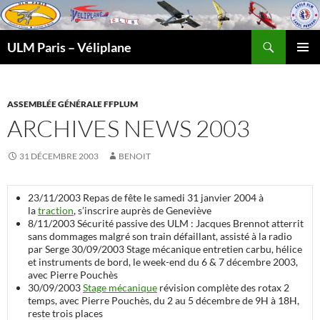
Recherche
ULM Paris – Véliplane
ALLER
MENU
AU
PRINCI
CONTENU
ASSEMBLÉE GÉNÉRALE FFPLUM
ARCHIVES NEWS 2003
31 DÉCEMBRE 2003
BENOIT
23/11/2003
Repas de fête le samedi 31 janvier 2004 à
la
traction
, s’inscrire auprès de Geneviève
8/11/2003
Sécurité passive des ULM : Jacques Brennot atterrit
sans dommages malgré son train défaillant, assisté à la radio
par Serge
30/09/2003
Stage mécanique entretien carbu, hélice
et instruments de bord, le week-end du 6 & 7 décembre 2003,
avec Pierre Pouchès
30/09/2003
Stage mécanique
révision complète des rotax 2
temps, avec Pierre Pouchès, du 2 au 5 décembre de 9H à 18H,
reste trois places