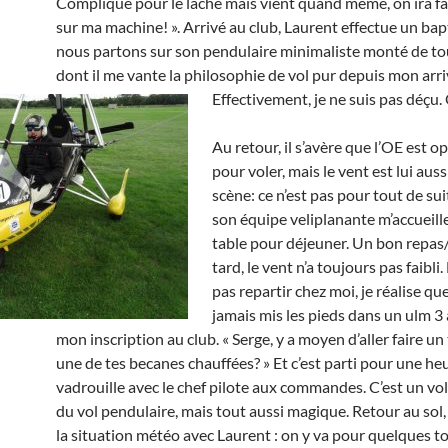
Compliqué pour le laché mais vient quand même, on ira fa
sur ma machine! ». Arrivé au club, Laurent effectue un ba
nous partons sur son pendulaire minimaliste monté de tou
dont il me vante la philosophie de vol pur depuis mon arri
Effectivement, je ne suis pas déçu.
Au retour, il s’avère que l’OE est o
pour voler, mais le vent est lui auss
scène: ce n’est pas pour tout de sui
son équipe veliplanante m’accueille
table pour déjeuner. Un bon repas/
tard, le vent n’a toujours pas faibli
pas repartir chez moi, je réalise que 
jamais mis les pieds dans un ulm 3
mon inscription au club. « Serge, y a moyen d’aller faire un
une de tes becanes chauffées? » Et c’est parti pour une he
vadrouille avec le chef pilote aux commandes. C’est un vol
du vol pendulaire, mais tout aussi magique. Retour au sol,
la situation météo avec Laurent : on y va pour quelques to