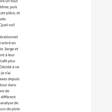
ire un tour
ptême, puis
te pièce, et
vée.
 Quel vol!
pérationnel
i entré en
te. Serge et
nt à leur
café plus
. Décidé à ne
je n’ai
 axes depuis
 tour dans
ure de
 différent
 analyse de
urs de piste