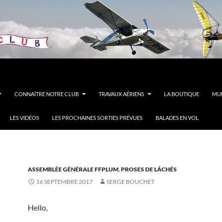
CONNAÎTRE NOTRE CLUB
TRAVAUX AÉRIENS
LA BOUTIQUE
MUL
LES VIDÉOS
LES PROCHAINES SORTIES PRÉVUES
BALADES EN VOL
ASSEMBLÉE GÉNÉRALE FFPLUM
,
PROSES DE LÂCHÉS
16 SEPTEMBRE 2017
SERGE BOUCHET
Hello,