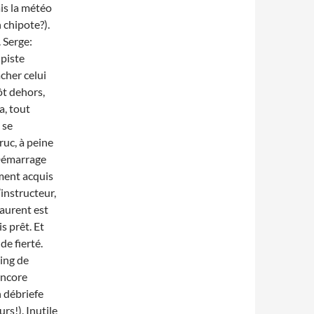
ais la météo
n chipote?).
. Serge:
 piste
acher celui
ôt dehors,
a, tout
 se
ruc, à peine
 Démarrage
ment acquis
’instructeur,
aurent est
s prêt. Et
de fierté.
king de
encore
n débriefe
rs!). Inutile