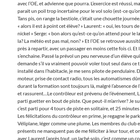
avec l’OE, et advienne que pourra. L’exercice est réussi, m
parait un poil trop incertaine pour le vol solo (est-ce qu’o
Tans pis, on range la bestiole, c’était une chouette journée
« alors il est à point cet élève? » Laurent: « oui, les tours de
nickel » Serge: « bon alors qu’est-ce qu’on attend pour le l
la? La météo est pas mal, non? » Et l’OE se retrouve aussit
près à repartir, avec un passager en moins cette fois ci. Et l
s’enchaine. Passé la prévol un peu nerveuse d’un élève qui
demande s’il va vraiment pouvoir voler tout seul dans ce t
installé dans l’habitacle, je me sens pilote de pendulaire.
moteur, prise de contact radio, tous les automatismes dû
durant la formation sont toujours là, malgré l’absence de l
et rassurent…Le contrôleur est prévenu de l’événement, L
parti guetter en bout de piste. Que peut-il m’arriver? Je sui
c’est parti pour 4 tours de piste en solitaire, et 25 minutes 
Les félicitations du contrôleur en prime, je regagne le par
Véliplane, léger comme une plume. Les membres du club 
présents ne manquent pas de me féliciter à leur tour, et o
avec Laurent (après tout, un laché solo, c’est comme un cou