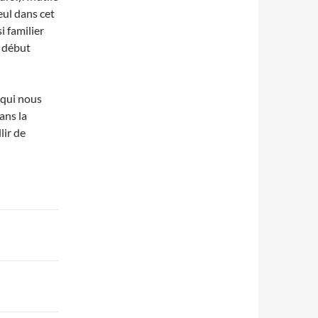
eul dans cet
i familier
e début
 qui nous
dans la
lir de