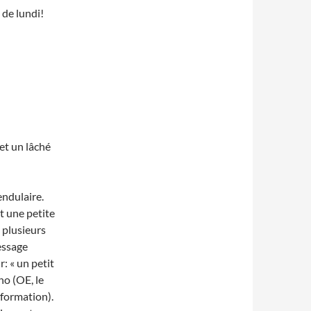
 de lundi!
et un lâché
endulaire.
t une petite
t plusieurs
essage
: « un petit
ho (OE, le
 formation).