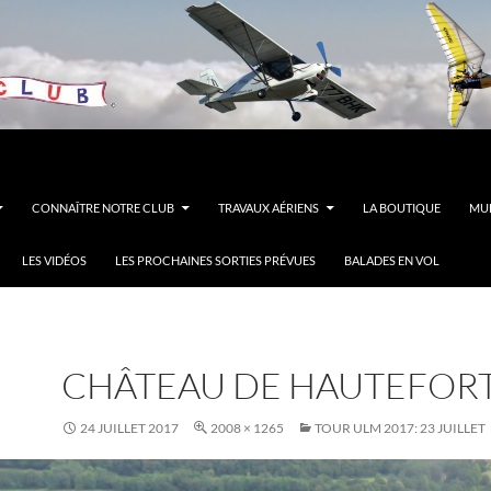
CONNAÎTRE NOTRE CLUB
TRAVAUX AÉRIENS
LA BOUTIQUE
MUL
LES VIDÉOS
LES PROCHAINES SORTIES PRÉVUES
BALADES EN VOL
CHÂTEAU DE HAUTEFOR
24 JUILLET 2017
2008 × 1265
TOUR ULM 2017: 23 JUILLET