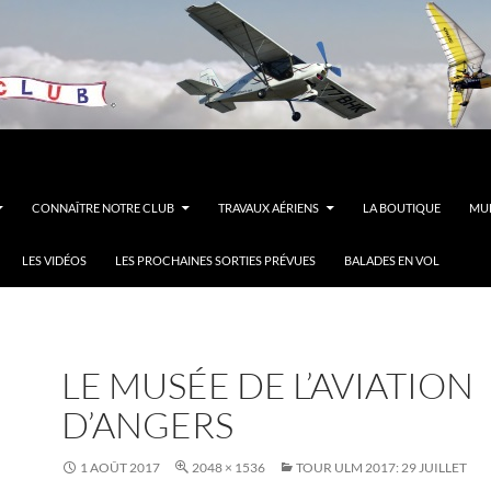
CONNAÎTRE NOTRE CLUB
TRAVAUX AÉRIENS
LA BOUTIQUE
MUL
LES VIDÉOS
LES PROCHAINES SORTIES PRÉVUES
BALADES EN VOL
LE MUSÉE DE L’AVIATION
D’ANGERS
1 AOÛT 2017
2048 × 1536
TOUR ULM 2017: 29 JUILLET