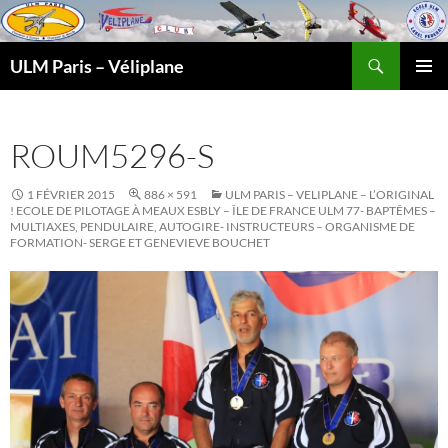
Recherche
ULM Paris – Véliplane
ALLER
MENU
AU
PRINCI
CONTENU
ROUM5296-S
1 FÉVRIER 2015
886 × 591
ULM PARIS – VELIPLANE – L’ORIGINAL
! ECOLE DE PILOTAGE À MEAUX ESBLY – ÎLE DE FRANCE ULM 77- BAPTÊMES –
MULTIAXES, PENDULAIRE, AUTOGIRE- INSTRUCTEURS – ORGANISME DE
FORMATION- SERGE ET GENEVIEVE BOUCHET