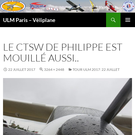
Recherche
ULM Paris – Véliplane
ALLER
MENU
AU
PRINCI
CONTENU
LE CTSW DE PHILIPPE EST
MOUILLÉ AUSSI..
22 JUILLET 2017
3264 × 2448
TOUR ULM 2017: 22 JUILLET