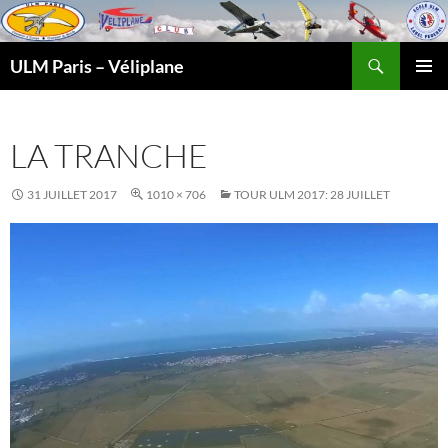
Recherche
ULM Paris – Véliplane
ALLER
MENU
AU
PRINCI
CONTENU
LA TRANCHE
31 JUILLET 2017
1010 × 706
TOUR ULM 2017: 28 JUILLET