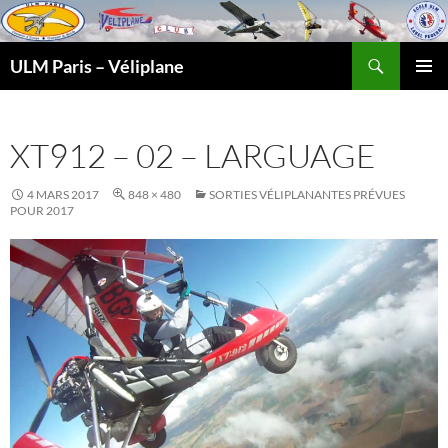
Recherche
ULM Paris – Véliplane
ALLER
MENU
AU
PRINCI
CONTENU
XT912 – 02 – LARGUAGE
4 MARS 2017
848 × 480
SORTIES VÉLIPLANANTES PRÉVUES
POUR 2017