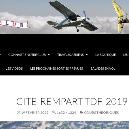
CONNAÎTRE NOTRE CLUB
TRAVAUX AÉRIENS
LA BOUTIQUE
MUL
LES VIDÉOS
LES PROCHAINES SORTIES PRÉVUES
BALADES EN VOL
CITE-REMPART-TDF-2019
19 FÉVRIER 2022
1632 × 1224
COURS THÉORIQUES