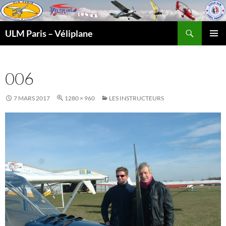
Recherche
ULM Paris – Véliplane
ALLER
MENU
AU
PRINCI
CONTENU
006
7 MARS 2017
1280 × 960
LES INSTRUCTEURS