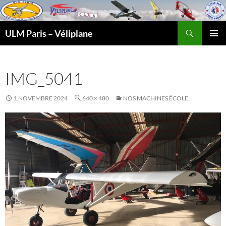
Recherche
ULM Paris – Véliplane
ALLER
MENU
AU
PRINCI
CONTENU
IMG_5041
1 NOVEMBRE 2024
640 × 480
NOS MACHINES ÉCOLE