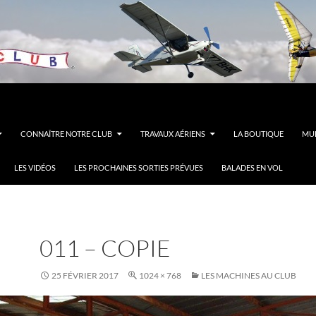
CONNAÎTRE NOTRE CLUB
TRAVAUX AÉRIENS
LA BOUTIQUE
MUL
LES VIDÉOS
LES PROCHAINES SORTIES PRÉVUES
BALADES EN VOL
011 – COPIE
25 FÉVRIER 2017
1024 × 768
LES MACHINES AU CLUB