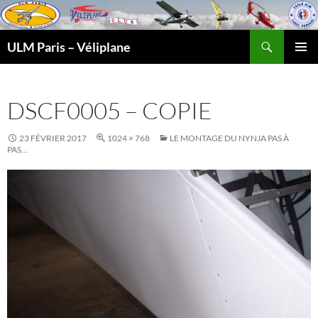
Recherche
ULM Paris – Véliplane
ALLER
MENU
AU
PRINCI
CONTENU
DSCF0005 – COPIE
23 FÉVRIER 2017
1024 × 768
LE MONTAGE DU NYNJA PAS À
PAS…