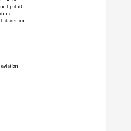
 rond-point)
ute qui
Veliplane.com
’aviation