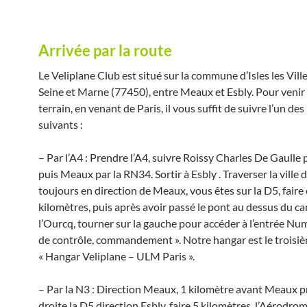
Arrivée par la route
Le Veliplane Club est situé sur la commune d’Isles les Vill
Seine et Marne (77450), entre Meaux et Esbly. Pour venir 
terrain, en venant de Paris, il vous suffit de suivre l’un des
suivants :
– Par l’A4 : Prendre l’A4, suivre Roissy Charles De Gaulle 
puis Meaux par la RN34. Sortir à Esbly . Traverser la ville 
toujours en direction de Meaux, vous êtes sur la D5, faire
kilomètres, puis après avoir passé le pont au dessus du ca
l’Ourcq, tourner sur la gauche pour accéder à l’entrée Nu
de contrôle, commandement ». Notre hangar est le troisiè
« Hangar Veliplane – ULM Paris ».
– Par la N3 : Direction Meaux, 1 kilomètre avant Meaux p
droite la D5 direction Esbly, faire 5 kilomètres, l’Aérodrom