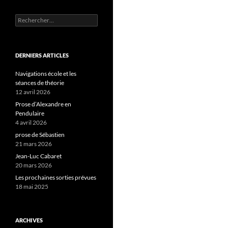
Rechercher :
DERNIERS ARTICLES
Navigations école et les
séances de théorie
12 avril 2026
Prose d’Alexandre en
Pendulaire
4 avril 2026
prose de Sébastien
21 mars 2026
Jean-Luc Cabaret
20 mars 2026
Les prochaines sorties prévues
18 mai 2025
ARCHIVES