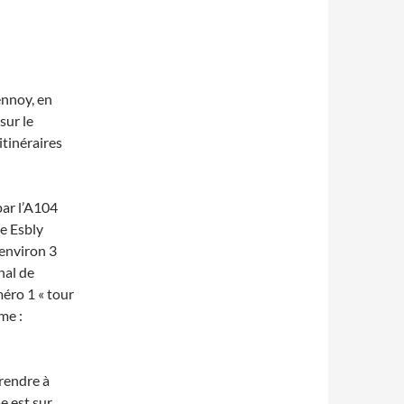
ennoy, en
sur le
 itinéraires
par l’A104
de Esbly
 environ 3
nal de
méro 1 « tour
me :
rendre à
e est sur