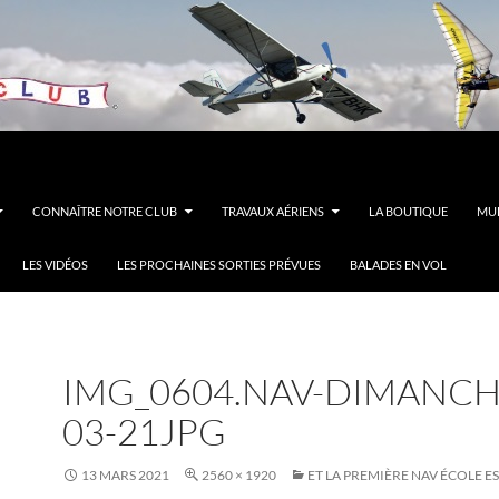
CONNAÎTRE NOTRE CLUB
TRAVAUX AÉRIENS
LA BOUTIQUE
MUL
LES VIDÉOS
LES PROCHAINES SORTIES PRÉVUES
BALADES EN VOL
IMG_0604.NAV-DIMANCH
03-21JPG
13 MARS 2021
2560 × 1920
ET LA PREMIÈRE NAV ÉCOLE ES