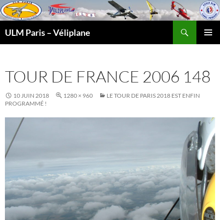
Recherche
ULM Paris – Véliplane
ALLER
MENU
AU
PRINCI
CONTENU
TOUR DE FRANCE 2006 148
10 JUIN 2018
1280 × 960
LE TOUR DE PARIS 2018 EST ENFIN
PROGRAMMÉ !